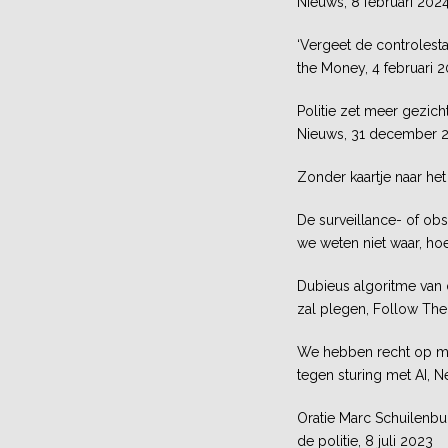
Nieuws, 8 februari 202
‘Vergeet de controlesta
the Money, 4 februari 
Politie zet meer gezich
Nieuws, 31 december 
Zonder kaartje naar he
De surveillance- of ob
we weten niet waar, ho
Dubieus algoritme van 
zal plegen, Follow Th
We hebben recht op men
tegen sturing met AI, N
Oratie Marc Schuilenburg
de politie, 8 juli 2023