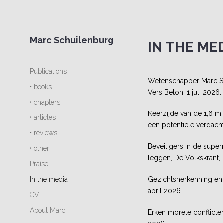
Marc Schuilenburg
IN THE ME
Publications
Wetenschapper Marc Sch
• books
Vers Beton, 1 juli 2026.
• chapters
Keerzijde van de 1,6 mi
• articles
een potentiële verdach
• reviews
Beveiligers in de supe
• other
leggen, De Volkskrant,
Praise
In the media
Gezichtsherkenning enk
april 2026
CV
About Marc
Erken morele conflicten