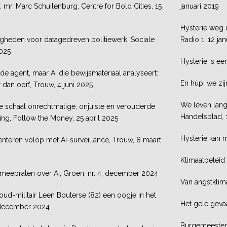
dr. mr. Marc Schuilenburg, Centre for Bold Cities, 15
januari 2019
Hysterie weg 
gheden voor datagedreven politiewerk, Sociale
Radio 1, 12 ja
2025
Hysterie is ee
 de agent, maar AI die bewijsmateriaal analyseert:
En húp, we zij
r dan ooit’, Trouw, 4 juni 2025
We leven lang
te schaal onrechtmatige, onjuiste en verouderde
Handelsblad, 1
ing, Follow the Money, 25 april 2025
Hysterie kan m
teren volop met AI-surveillance, Trouw, 8 maart
Klimaatbeleid
meepraten over AI, Groen, nr. 4, december 2024
Van angstklim
ud-militair Leen Bouterse (82) een oogje in het
Het gele geva
1 december 2024
Burgemeesters