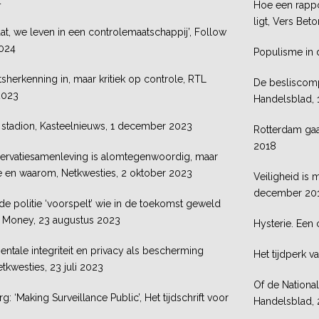
4
Hoe een rappor
ligt, Vers Beto
at, we leven in een controlemaatschappij’, Follow
2024
Populisme in 
tsherkenning in, maar kritiek op controle, RTL
De besliscomp
2023
Handelsblad, 1
t stadion, Kasteelnieuws, 1 december 2023
Rotterdam gaat
2018
servatiesamenleving is alomtegenwoordig, maar
e en waarom, Netkwesties, 2 oktober 2023
Veiligheid is
december 20
de politie ‘voorspelt’ wie in de toekomst geweld
e Money, 23 augustus 2023
Hysterie. Een
tale integriteit en privacy als bescherming
Het tijdperk 
etkwesties, 23 juli 2023
Of de Nationa
: ‘Making Surveillance Public’, Het tijdschrift voor
Handelsblad,