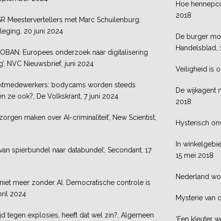
Hoe hennepcon
2018
SSR Meestervertellers met Marc Schuilenburg,
eging, 20 juni 2024
De burger mo
Handelsblad, 
KOBAN: Europees onderzoek naar digitalisering
’, NVC Nieuwsbrief, juni 2024
Veiligheid is 
arktmedewerkers: bodycams worden steeds
De wijkagent m
n ze ook?, De Volkskrant, 7 juni 2024
2018
rgen maken over AI-criminaliteit’, New Scientist,
Hysterisch onv
In winkelgebie
van spierbundel naar databundel’, Secondant, 17
15 mei 2018
Nederland word
 niet meer zonder AI. Democratische controle is
pril 2024
Mysterie van 
rijd tegen explosies, heeft dat wel zin?, Algemeen
‘Een kleuter w