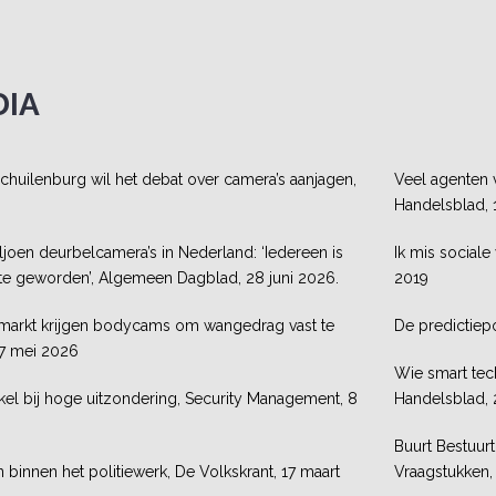
DIA
uilenburg wil het debat over camera’s aanjagen,
Veel agenten v
Handelsblad, 1
ljoen deurbelcamera’s in Nederland: ‘Iedereen is
Ik mis sociale
te geworden’, Algemeen Dagblad, 28 juni 2026.
2019
rmarkt krijgen bodycams om wangedrag vast te
De predictiepol
 7 mei 2026
Wie smart tech
el bij hoge uitzondering, Security Management, 8
Handelsblad, 
Buurt Bestuurt
 binnen het politiewerk, De Volkskrant, 17 maart
Vraagstukken, 