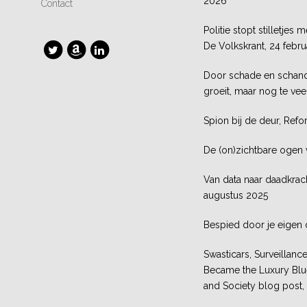
2026
Contact
Politie stopt stilletje
De Volkskrant, 24 febru
Door schade en schande
groeit, maar nog te vee
Spion bij de deur, Ref
De (on)zichtbare ogen 
Van data naar daadkrach
augustus 2025
Bespied door je eigen
Swasticars, Surveillanc
Became the Luxury Blue
and Society blog post, 