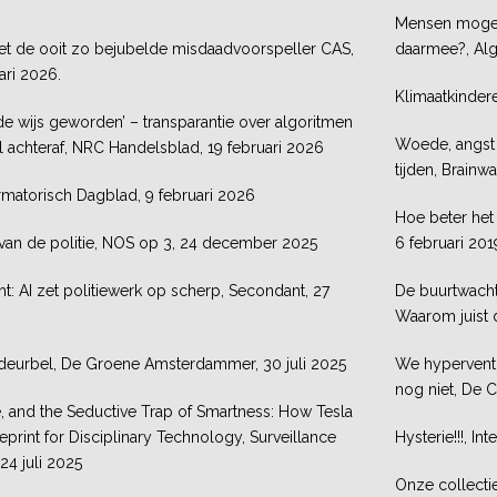
Mensen mogen 
s met de ooit zo bejubelde misdaadvoorspeller CAS,
daarmee?, Alg
ari 2026.
Klimaatkinder
 wijs geworden’ – transparantie over algoritmen
Woede, angst 
l achteraf, NRC Handelsblad, 19 februari 2026
tijden, Brainw
ormatorisch Dagblad, 9 februari 2026
Hoe beter het 
van de politie, NOS op 3, 24 december 2025
6 februari 201
t: AI zet politiewerk op scherp, Secondant, 27
De buurtwacht 
Waarom juist d
 deurbel, De Groene Amsterdammer, 30 juli 2025
We hyperventil
nog niet, De 
e, and the Seductive Trap of Smartness: How Tesla
print for Disciplinary Technology, Surveillance
Hysterie!!!, In
24 juli 2025
Onze collecti