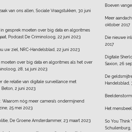
Boeven vangen
 zaak van ons allen, Sociale Vraagstukken, 30 juni
Meer aandacht 
oktober 2017
in gesprek moeten over big data en algoritmes
 gaat, Podcast De Criminoloog, 22 juni 2023
Die nieuwe in
2017
 nu uw ziel, NRC-Handelsblad, 22 juni 2023
Digitale Sher
oeten over big data en algoritmes als het over
Saxion, 26 se
minoloog, 28, 14 juni 2023
De geldsmijtre
de relatie van digitale surveillance met
Handelsblad, 
 Beton, 2 juni 2023
Beeldenstorm,
n: Waarom nóg meer camera’s ondermijnend
ine, 25 mei 2023
Het mensbeeld
olitie, De Groene Amsterdammer, 23 maart 2023
So You Think 
Schuilenburg, 