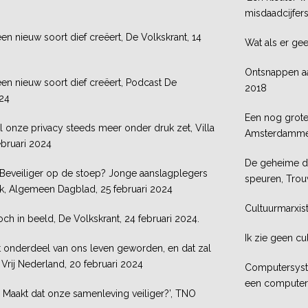
misdaadcijfer
n nieuw soort dief creëert, De Volkskrant, 14
Wat als er gee
Ontsnappen aan
en nieuw soort dief creëert, Podcast De
2018
024
Een nog grot
onze privacy steeds meer onder druk zet, Villa
Amsterdammer
ebruari 2024
De geheime di
Beveiliger op de stoep? Jonge aanslagplegers
speuren, Trou
ruk, Algemeen Dagblad, 25 februari 2024
Cultuurmarxist
toch in beeld, De Volkskrant, 24 februari 2024.
Ik zie geen cu
st onderdeel van ons leven geworden, en dat zal
Vrij Nederland, 20 februari 2024
Computersyste
een computer 
os. Maakt dat onze samenleving veiliger?’, TNO