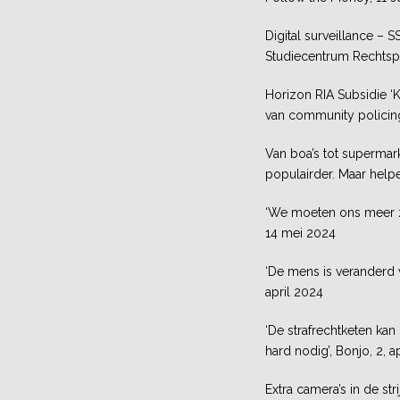
Digital surveillance – 
Studiecentrum Rechtspl
Horizon RIA Subsidie ‘
van community policing
Van boa’s tot superm
populairder. Maar helpe
‘We moeten ons meer zo
14 mei 2024
‘De mens is veranderd 
april 2024
‘De strafrechtketen kan
hard nodig’, Bonjo, 2, a
Extra camera’s in de st