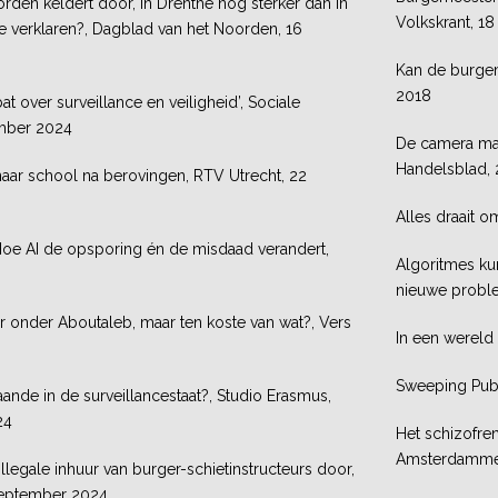
orden keldert door, in Drenthe nog sterker dan in
Volkskrant, 1
te verklaren?, Dagblad van het Noorden, 16
Kan de burgem
2018
t over surveillance en veiligheid’, Sociale
ember 2024
De camera maa
Handelsblad,
 naar school na berovingen, RTV Utrecht, 22
Alles draait 
Hoe AI de opsporing én de misdaad verandert,
Algoritmes ku
nieuwe probl
r onder Aboutaleb, maar ten koste van wat?, Vers
In een wereld 
Sweeping Publ
nde in de surveillancestaat?, Studio Erasmus,
24
Het schizofre
Amsterdammer,
legale inhuur van burger-schietinstructeurs door,
september 2024