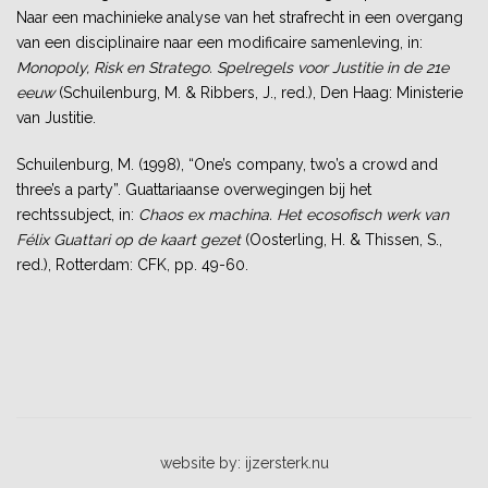
Naar een machinieke analyse van het strafrecht in een overgang
van een disciplinaire naar een modificaire samenleving, in:
Monopoly, Risk en Stratego. Spelregels voor Justitie in de 21e
eeuw
(Schuilenburg, M. & Ribbers, J., red.), Den Haag: Ministerie
van Justitie.
Schuilenburg, M. (1998), “One’s company, two’s a crowd and
three’s a party”. Guattariaanse overwegingen bij het
rechtssubject, in:
Chaos ex machina. Het ecosofisch werk van
Félix Guattari op de kaart gezet
(Oosterling, H. & Thissen, S.,
red.), Rotterdam: CFK, pp. 49-60.
website by: ijzersterk.nu