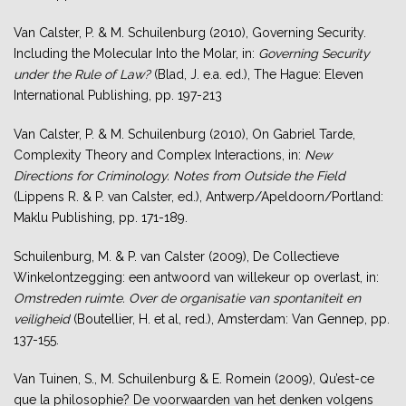
Van Calster, P. & M. Schuilenburg (2010), Governing Security.
Including the Molecular Into the Molar, in:
Governing Security
under the Rule of Law?
(Blad, J. e.a. ed.), The Hague: Eleven
International Publishing, pp. 197-213
Van Calster, P. & M. Schuilenburg (2010), On Gabriel Tarde,
Complexity Theory and Complex Interactions, in:
New
Directions for Criminology. Notes from Outside the Field
(Lippens R. & P. van Calster, ed.), Antwerp/Apeldoorn/Portland:
Maklu Publishing, pp. 171-189.
Schuilenburg, M. & P. van Calster (2009), De Collectieve
Winkelontzegging: een antwoord van willekeur op overlast, in:
Omstreden ruimte. Over de organisatie van spontaniteit en
veiligheid
(Boutellier, H. et al, red.), Amsterdam: Van Gennep, pp.
137-155.
Van Tuinen, S., M. Schuilenburg & E. Romein (2009), Qu’est-ce
que la philosophie? De voorwaarden van het denken volgens