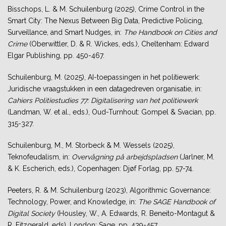
Bisschops, L. & M. Schuilenburg (2025), Crime Control in the
Smart City: The Nexus Between Big Data, Predictive Policing,
Surveillance, and Smart Nudges, in:
The Handbook on Cities and
Crime
(Oberwittler, D. & R. Wickes, eds.), Cheltenham: Edward
Elgar Publishing, pp. 450-467.
Schuilenburg, M. (2025), AI-toepassingen in het politiewerk:
Juridische vraagstukken in een datagedreven organisatie, in:
Cahiers Politiestudies 77: Digitalisering van het politiewerk
(Landman, W. et al., eds.), Oud-Turnhout: Gompel & Svacian, pp.
315-327.
Schuilenburg, M., M. Storbeck & M. Wessels (2025),
Teknofeudalism, in:
Overvågning på arbejdspladsen
(Jarlner, M.
& K. Escherich, eds.), Copenhagen: Djøf Forlag, pp. 57-74.
Peeters, R. & M. Schuilenburg (2023), Algorithmic Governance:
Technology, Power, and Knowledge, in:
The SAGE Handbook of
Digital Society
(Housley, W., A. Edwards, R. Beneito-Montagut &
R. Fitzgerald, eds), London: Sage, pp. 439-457.