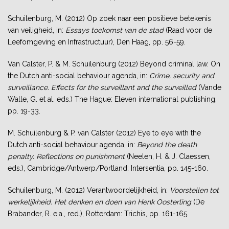
Schuilenburg, M. (2012) Op zoek naar een positieve betekenis
van veiligheid, in:
Essays toekomst van de stad
(Raad voor de
Leefomgeving en Infrastructuur), Den Haag, pp. 56-59.
Van Calster, P. & M. Schuilenburg (2012) Beyond criminal law. On
the Dutch anti-social behaviour agenda, in:
Crime, security and
surveillance. Effects for the surveillant and the surveilled
(Vande
Walle, G. et al. eds.) The Hague: Eleven international publishing,
pp. 19-33.
M. Schuilenburg & P. van Calster (2012) Eye to eye with the
Dutch anti-social behaviour agenda, in:
Beyond the death
penalty. Reflections on punishment
(Neelen, H. & J. Claessen,
eds.), Cambridge/Antwerp/Portland: Intersentia, pp. 145-160.
Schuilenburg, M. (2012) Verantwoordelijkheid, in:
Voorstellen tot
werkelijkheid. Het denken en doen van Henk Oosterling
(De
Brabander, R. e.a., red.), Rotterdam: Trichis, pp. 161-165.