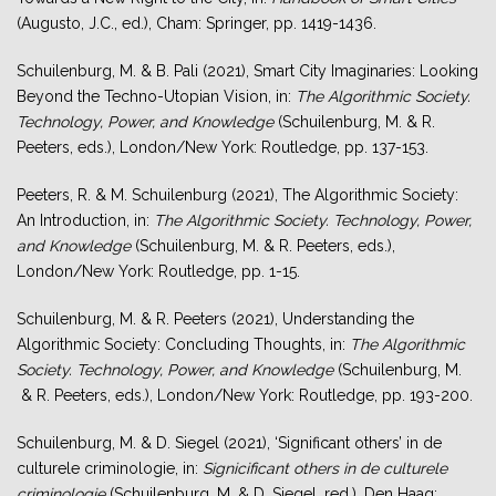
(Augusto, J.C., ed.), Cham: Springer, pp. 1419-1436.
Schuilenburg, M. & B. Pali (2021), Smart City Imaginaries: Looking
Beyond the Techno-Utopian Vision, in:
The Algorithmic Society.
Technology, Power, and Knowledge
(Schuilenburg, M. & R.
Peeters, eds.), London/New York: Routledge, pp. 137-153.
Peeters, R. & M. Schuilenburg (2021), The Algorithmic Society:
An Introduction, in:
The Algorithmic Society. Technology, Power,
and Knowled
ge
(Schuilenburg, M. & R. Peeters, eds.),
London/New York: Routledge, pp. 1-15.
Schuilenburg, M. & R. Peeters (2021), Understanding the
Algorithmic Society: Concluding Thoughts, in:
The Algorithmic
Society. Technology, Power, and Knowledge
(Schuilenburg, M.
& R. Peeters, eds.), London/New York: Routledge, pp. 193-200.
Schuilenburg, M. & D. Siegel (2021),
‘Significant others’ in de
culturele criminologie
, in:
Signicificant others
in de culturele
criminologie
(Schuilenburg, M. &
D. Siegel, red.), Den Haag: