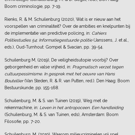
Boom criminologie
,
pp. 7-19
.
Rienks, R. & M. Schuilenburg (2020), Wat is er nieuw aan het
voorspellen van criminaliteit? Over de ambities en knelpunten bij
de implementatie van predictive policing, in:
Cahiers
Politiestudies 54: Informatiegestuurde politie
(Janssens, J. et al.,
eds.), Oud-Turnhout: Gompel & Svacian, pp. 39-54.
Schuilenburg M, (2019), De veiligheidsutopie voorbij? Over
geborgenheid en valse vrijheid, in:
Pragmatisch verzet tegen
cultuurpessimisme
.
In gesprek met het oeuvre van Hans
Boutellier
(Van Steden, R. & R. van Putten, red.). Den Haag: Boom
Bestuurskunde, pp. 155-168.
Schuilenburg, M. & S. van Tuinen (2019), Weg met de
rekenmachine, in:
Leven in het antropoceen. Een handleiding
(Schuilenburg, M. & S. van Tuinen, eds), Amsterdam: Boom
Filosofie, pp. 7-20.
Schuilenburg, M. (2019), Waarom milieucriminelen vrij spel