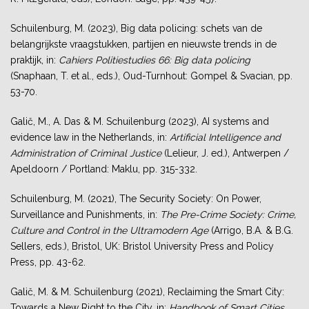
Schuilenburg, M. (2023), Big data policing: schets van de
belangrijkste vraagstukken, partijen en nieuwste trends in de
praktijk, in:
Cahiers Politiestudies 66: Big data policing
(Snaphaan, T. et al., eds.), Oud-Turnhout: Gompel & Svacian, pp.
53-70.
Galič, M., A. Das & M. Schuilenburg (2023), AI systems and
evidence law in the Netherlands, in:
Artificial Intelligence and
Administration of Criminal Justice
(Lelieur, J. ed.), Antwerpen /
Apeldoorn / Portland: Maklu, pp. 315-332.
Schuilenburg, M. (2021), The Security Society: On Power,
Surveillance and Punishments, in:
The Pre-Crime Society: Crime,
Culture and Control in the Ultramodern Age
(Arrigo, B.A. & B.G.
Sellers, eds.), Bristol, UK: Bristol University Press and Policy
Press, pp. 43-62.
Galič, M. & M. Schuilenburg (2021), Reclaiming the Smart City:
Towards a New Right to the City, in:
Handbook of Smart Cities